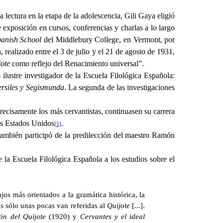
 lectura en la etapa de la adolescencia, Gili Gaya eligió
 exposición en cursos, conferencias y charlas a lo largo
anish School
del Middlebury College, en Vermont, por
realizado entre el 3 de julio y el 21 de agosto de 1931,
ote
como reflejo del Renacimiento universal”.
 ilustre investigador de la Escuela Filológica Española:
ersiles y Segismunda
. La segunda de las investigaciones
recisamente los más cervantistas, continuasen su carrera
os Estados Unidos
.
[5]
también participó de la predilección del maestro Ramón
 la Escuela Filológica Española a los estudios sobre el
os más orientados a la gramática histórica, la
es sólo unas pocas van referidas al
Quijote
[...].
ón del Quijote
(1920) y
Cervantes y el ideal