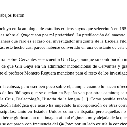
abajos fueron:
incluyó en la antología de estudios críticos suyos que seleccionó en 195
nas sobre el
Quijote
son por mí preferidas’. La predilección del maestro
manera que raro es el caso del investigador integrante de la Escuela Fi
ás, este hecho casi parece haberse convertido en una constante de esta 
aron sobre Cervantes se encuentra Gili Gaya, aunque su contribución im
 de que Gili Gaya era un admirador incondicional de Cervantes y gra
 que el profesor Montero Reguera menciona para el resto de los investiga
n la cabeza, pero escriben poco sobre él, aunque cuando lo hacen ofre
vos de los filólogos que se quedan en España van por otros caminos; se
la Cruz, Dialectología, Historia de la lengua [...]. Como posible razón
dición filológica que acaso ha impedido la incorporación de otras corrie
discípulos, tanto en Estados Unidos como en España: pero aquellas no
n héroe glorioso con una imagen afín al régimen, muy alejada de la que 
 se ocuparon con frecuencia del
Quijote
: por un lado existía la convi