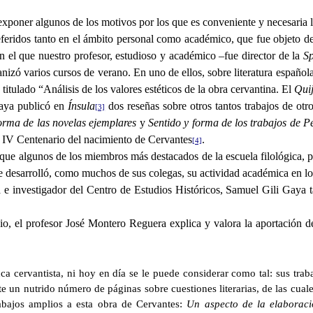
 exponer algunos de los motivos por los que es conveniente y necesaria la
referidos tanto en el ámbito personal como académico, que fue objeto de
n el que nuestro profesor, estudioso y académico –fue director de la
Sp
zó varios cursos de verano. En uno de ellos, sobre literatura española, 
titulado “Análisis de los valores estéticos de la obra cervantina. El
Quij
Gaya publicó en
Ínsula
dos reseñas sobre otros tantos trabajos de otro
[3]
orma de las novelas ejemplares
y
Sentido y forma de los trabajos de P
 IV Centenario del nacimiento de Cervantes
.
[4]
que algunos de los miembros más destacados de la escuela filológica, p
ue desarrolló, como muchos de sus colegas, su actividad académica en l
 e investigador del Centro de Estudios Históricos, Samuel Gili Gaya 
io, el profesor José Montero Reguera explica y valora la aportación de
 cervantista, ni hoy en día se le puede considerar como tal: sus trabaj
e un nutrido número de páginas sobre cuestiones literarias, de las cual
abajos amplios a esta obra de Cervantes:
Un aspecto de la elaboraci