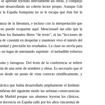
lo se aprende leyendo directamente las obras, y complejo
te desarrollarán un criterio lector propio. Aunque Gili
e la España franquista no se le escapa que ésta fue la
za de la literatura, e incluso con la interpretación que
vas no puedo ocuparme aquí. Mencionaré tan sólo que la
ear los llamados libros “de texto”, ni las “lecciones de
a de consistir en despertar y mantener vivo el interés del
idad y precisión los resultados. La clase no servía para
–en lugar de intentando suprimir– el ineludible esfuerzo
ita y farragosa. Del texto de la conferencia se infiere
oria de una serie de nombres y obras. Es necesario que el
tos desde un punto de vista correcto científicamente, y
áctica que había desarrollado ampliamente el Instituto
fiesta del siguiente modo las nefastas consecuencias
 de Madrid porque sus alumnos leyeran los clásicos,
i docencia en España (allá por los años cincuenta) de