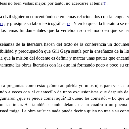
eas no bien vistas: mejor, por tanto, no acercarse al tema
.
[9]
ra civil siguieron concentrándose en temas relacionados con la lengua y 
, y prosigue su labor lexicográfica
. Y en lo que a la literatura se r
11]
[12]
 dos temas fundamentales que la vertebran son el modo en que se ha de
nseñanza de la literatura hacen del texto de la conferencia un docume
sibilidad y preocupación que Gili Gaya sentía por la enseñanza de la lite
 la que la misión del docente es definir y marcar unas pautas que encam
tentamente las obras literarias con las que irá formando poco a poco su c
o a preguntas como ésta: ¿cómo adquiriría yo unos ojos para ver las o
ondo a veces con el cuentecillo de unos excursionistas que después de 
reguntaron ¿qué se puede comer aquí? El dueño les contestó:
–
Lo que us
ionistas traen. Así también cuando delante de un cuadro o un poema
sted traiga. La obra artística nada puede decir a quien no trae a su con