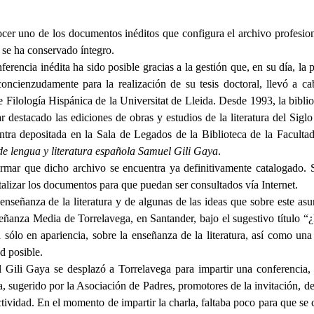
cer uno de los documentos inéditos que configura el archivo profesi
ue se ha conservado íntegro.
ferencia inédita ha sido posible gracias a la gestión que, en su día, la
o concienzudamente para la realización de su tesis doctoral, llevó a
e Filología Hispánica de la Universitat de Lleida. Desde 1993, la bibl
estacado las ediciones de obras y estudios de la literatura del Siglo
tra depositada en la Sala de Legados de la Biblioteca de la Facultad 
de lengua y literatura española Samuel Gili Gaya
.
rmar que dicho archivo se encuentra ya definitivamente catalogado. S
gitalizar los documentos para que puedan ser consultados vía Internet.
a enseñanza de la literatura y de algunas de las ideas que sobre este a
señanza Media de Torrelavega, en Santander, bajo el sugestivo título 
sólo en apariencia, sobre la enseñanza de la literatura, así como una 
d posible.
ili Gaya se desplazó a Torrelavega para impartir una conferencia, 
a, sugerido por la Asociación de Padres, promotores de la invitación, deb
actividad. En el momento de impartir la charla, faltaba poco para que se