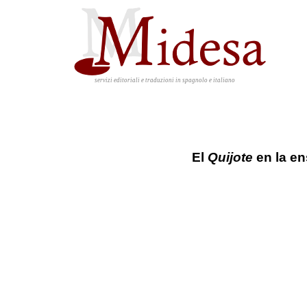
servizi editoriali e traduzioni in spagnolo e italiano
El
Quijote
en la e