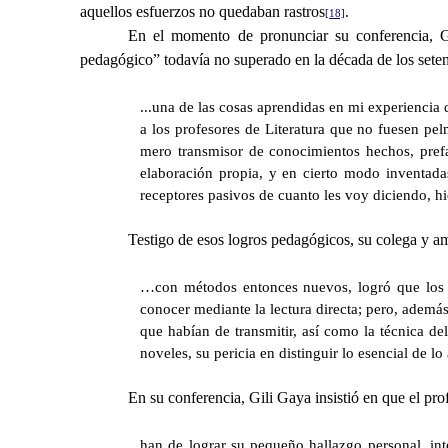
aquellos esfuerzos no quedaban rastros
.
[18]
En el momento de pronunciar su conferencia, Gil
pedagógico” todavía no superado en la década de los setent
...una de las cosas aprendidas en mi experienci
a los profesores de Literatura que no fuesen pe
mero transmisor de conocimientos hechos, prefa
elaboración propia, y en cierto modo inventad
receptores pasivos de cuanto les voy diciendo, hi
Testigo de esos logros pedagógicos, su colega y am
…con métodos entonces nuevos, logró que los al
conocer mediante la lectura directa; pero, además
que habían de transmitir, así como la técnica d
noveles, su pericia en distinguir lo esencial de 
En su conferencia, Gili Gaya insistió en que el pro
han de lograr su pequeño hallazgo personal, in