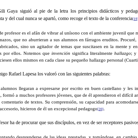
i Gaya siguió al pie de la letra los principios didácticos y pedag
a y del cual nunca se apartó, como recoge el texto de la conferencia
[19
a de profesor es el afán de vibrar al unísono con el ambiente juvenil
lmazos, que no aburrieran a sus alumnos en fárragos eruditos. Procuré
bricados, sino un agitador de temas que suscitasen en la mente y en 
as por ellos. Notemos que
invención
significa literalmente
hallazgo
; y
ciesen ellos mismos en cada clase su pequeño hallazgo personal (Cuartil
igo Rafael Lapesa los valoró con las siguientes palabras:
umnos llegaran a expresarse por escrito en buen castellano y les inf
, formó a muchos profesores jóvenes, que de él aprendieron el difícil ar
el comentario de textos. Su comprensión, su capacidad para acomodarse
lo accesorio, hicieron de él un excepcional pedagogo
.
[20]
fesor ha de procurar que sus discípulos, en vez de ser receptores pasivo
tentando desprenderse de las ideas prestadas, y tomándose, en cambio