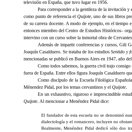
televisión en España, que tuvo lugar en 1956.
Para corresponder a la gentileza de la invitación y
como punto de referencia el
Quijote
, uno de sus libros p
de su carrera docente. A modo de ejemplo, en el tiempo e
entonces miembro del Centro de Estudios Históricos– organi
intervino con un curso sobre la inmortal obra de Cervantes 
Además de impartir conferencias y cursos, Gili 
Joaquín Casalduero. Se trataba de los estudios
Sentido y f
mencionadas se publicó en Buenos Aires en 1947, año del
Como todos sabemos, la guerra civil trajo consigo 
fuera de España. Entre ellos figura Joaquín Casalduero q
Como discípulo de la Escuela Filológica Española
Ménendez Pidal, por los temas cervantinos y el
Quijote
.
En un exhaustivo, riguroso e imprescindible estud
Quijote
. Al mencionar a Menéndez Pidal dice:
El fundador de esta escuela no se denominó nunca
dialectología y el romancero, incluyen no obstant
Realmente, Menéndez Pidal dedicó sólo dos tr