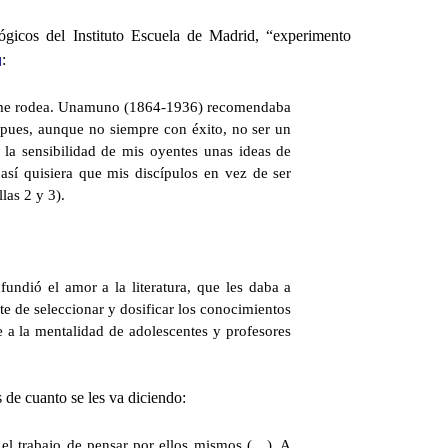
ógicos del Instituto Escuela de Madrid, “experimento
:
]
 que me rodea. Unamuno (1864-1936) recomendaba
, pues, aunque no siempre con éxito, no ser un
la sensibilidad de mis oyentes unas ideas de
 así quisiera que mis discípulos en vez de ser
las 2 y 3).
undió el amor a la literatura, que les daba a
te de seleccionar y dosificar los conocimientos
 a la mentalidad de adolescentes y profesores
s de cuanto se les va diciendo:
 el trabajo de pensar por ellos mismos (…). A