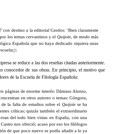
7 con destino a la editorial Gredos: ‘Bien claramente
 por los temas cervantinos y el
Quijote
, de modo más
lológica Española que no haya dedicado siquiera unas
escuela
.
[7]
presa se reduce a las dos reseñas citadas anteriormente.
n conocedor de sus obras. En principio, el motivo que
dores de la Escuela de Filología Española:
cen páginas de enorme interés: Dámaso Alonso,
 concentran en otros autores o temas: Góngora,
 de la falta de estudios sobre el
Quijote
se ha
ntes críticas; quizás también el extraordinario
 eran del todo bien vistas en España, con una
Castro nos ofreció; acaso por eso los filólogos
cción de que poco nuevo se podía añadir a lo ya