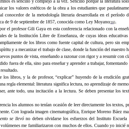
lumnos es sencillo y complejo a la vez. Sencillo porque la literatura só
ar los valores estéticos de la obra a los estudiantes que paulatinamen
l conocedor de la metodología literaria desarrollada en el período d
ública de 9 de septiembre de 1857, conocida como Ley Moyano
.
[16]
por el profesor Gili Gaya en esta conferencia relacionado con la enseñan
rinales de la Institución Libre de Enseñanza, de cuyas ideas educati
mpliamente de los libros como fuente capital de cultura, pero sin empl
spíritu y a mecanizar el trabajo de clase, donde la función del maestro h
evos puntos de vista, enseñando a razonar con rigor y a resumir con clar
dido fuera de ella, sino para enseñar y aprender a trabajar, fomentando 
 resultado.
los libros, y la de profesor, “explicar” huyendo de la erudición gratu
una regla elemental: literatura significa lectura, no aprendizaje de mem
r, ante todo, una incitación a la lectura. Se deben presentar los tex
encia los alumnos no tenían ocasión de leer directamente los textos, pr
amente. Con lograda imagen cinematográfica, Enrique Moreno Báez mani
iento se llevó
no deben olvidarse los esfuerzos del Instituto Escuela
s volúmenes me familiarizaron con muchos de ellos. Cuando yo inicié m