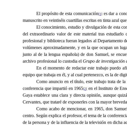
El propósito de esta comunicación
es dar a cono
[1]
manuscrito en veintiséis cuartillas escritas en tinta azul q
El conocimiento, estudio y divulgación de esta con
del extraordinario valor de este material tras estudiarl
profesional y biblioteca fueran legados al Departamento d
volúmenes aproximadamente, y en la que ocupan un lugar d
junto al de la lengua española) de don Samuel, se encuen
archivo profesional lo custodia el
Grupo de investigación 
En el momento de redactar este trabajo puedo afi
equipo que trabaja en él, y al cual pertenezco, es la de di
C
omo anuncio en el título, este trabajo trata de l
conferencia que impartió en 1965
en el Instituto de En
[2]
Gaya establece una clara y directa opinión, aunque quizá 
Cervantes, que trataré de exponerles con la mayor breveda
Como acabo de mencionar, en 1965, don Samuel G
centro. Según explica el profesor, el tema de la conferenci
de la persona y de la influencia de la televisión en dicha 