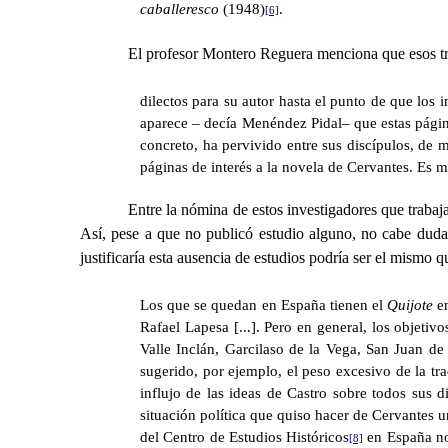
caballeresco
(1948)
.
[6]
El profesor Montero Reguera menciona que esos tr
dilectos para su autor hasta el punto de que los 
aparece
–
decía Menéndez Pidal
–
que estas pági
concreto, ha pervivido entre sus discípulos, de 
páginas de interés a la novela de Cervantes. Es m
Entre la nómina de estos investigadores que trabaj
Así, pese a que no publicó estudio alguno, no cabe duda
justificaría esta ausencia de estudios podría ser el mismo
Los que se quedan en España tienen el
Quijote
e
Rafael Lapesa [...]. Pero en general, los objeti
Valle Inclán, Garcilaso de la Vega, San Juan de 
sugerido, por ejemplo, el peso excesivo de la tra
influjo de las ideas de Castro sobre todos sus 
situación política que quiso hacer de Cervantes u
del Centro de Estudios Históricos
en España no
[8]