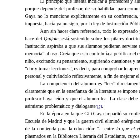
El principio que intenta inculcar a profesores y a
porque depende del profesor, de su habilidad para comunic
Gaya no lo mencione explícitamente en su conferencia, a
impuesta, hacía ya un siglo, por la ley de Instrucción P
Aun sin hacer clara referencia, todo lo expresado 
hace del
Quijote
, está sostenido sobre los pilares doct
Institución aspiraba a que sus alumnos pudieran servirse a
memoria” al uso. Creía que esto contribuía a petrificar el e
niño, excitando su pensamiento, sugiriendo cuestiones y nu
“dar y tomar lecciones”, es decir, para comprobar lo apren
personal y cultivándolo reflexivamente, a fin de mejorar el
La competencia del alumno es “leer” directamente 
claramente que en la enseñanza de la literatura se impone 
profesor haya leído y que el alumno lea. La clase debe se
asimismo problemático y dialogante
.
[17]
En la época en la que Gili Gaya impartió su confer
Escuela de Madrid y que la guerra civil eliminó enérgic
de la contienda para la educación: “…entre
lo que el v
plasmados en la Biblioteca Literaria del Estudiante, cuyo