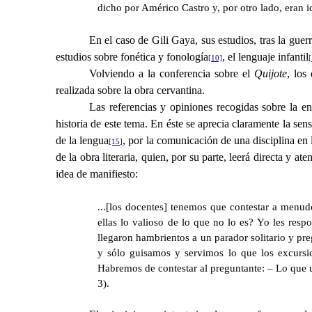
dicho por Américo Castro y, por otro lado, eran id
En el caso de Gili Gaya, sus estudios, tras la guer
estudios sobre fonética y fonología
, el lenguaje infantil
[10]
[
Volviendo a la conferencia sobre el
Quijote
, los
realizada sobre la obra cervantina.
Las referencias y opiniones recogidas sobre la e
historia de este tema. En éste se aprecia claramente la sen
de la lengua
, por la comunicación de una disciplina en
[15]
de la obra literaria, quien, por su parte, leerá directa y a
idea de manifiesto:
...[los docentes] tenemos que contestar a menud
ellas lo valioso de lo que no lo es? Yo les resp
llegaron hambrientos a un parador solitario y p
y sólo guisamos y servimos lo que los excurs
Habremos de contestar al preguntante:
–
Lo que u
3).