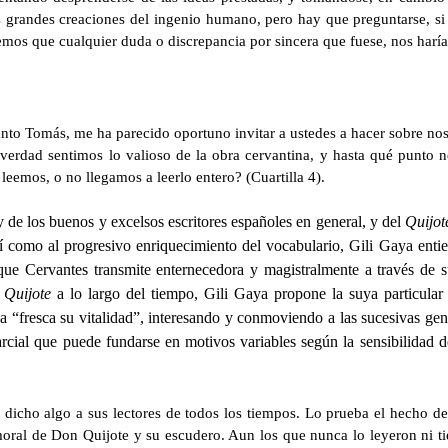
 grandes creaciones del ingenio humano, pero hay que preguntarse, si
mos que cualquier duda o discrepancia por sincera que fuese, nos haría 
Santo Tomás, me ha parecido oportuno invitar a ustedes a hacer sobre no
 verdad sentimos lo valioso de la obra cervantina, y hasta qué punto n
 leemos, o no llegamos a leerlo entero? (Cuartilla 4).
 y de los buenos y excelsos escritores españoles en general, y del
Quijot
 así como al progresivo enriquecimiento del vocabulario, Gili Gaya en
ue Cervantes transmite enternecedora y magistralmente a través de su 
l
Quijote
a lo largo del tiempo, Gili Gaya propone la suya particular 
va “fresca su vitalidad”, interesando y conmoviendo a las sucesivas ge
cial que puede fundarse en motivos variables según la sensibilidad de 
 dicho algo a sus lectores de todos los tiempos. Lo prueba el hecho de
moral de Don Quijote y su escudero. Aun los que nunca lo leyeron ni t