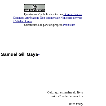
Quest'opera e' pubblicata sotto una
Licenza Creative
Commons Attribuzione-Non commerciale-Non opere derivate
2.5 Italia License
.
Quest'articolo fa parte del progetto
Pení
n
sulas
e Samuel Gili Gaya
*
Celui qui est maître du livre
est maître de l’éducation
Jules Ferry